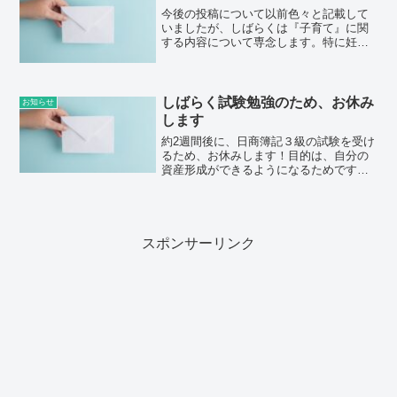
でも正直に口に出してしまう...
今後の投稿について以前色々と記載して
いましたが、しばらくは『子育て』に関
する内容について専念します。特に妊娠
中や出産時の記憶がなくならないうち
に、投稿していきます。また旬な情報
や、自分の息子に付随した記録も皆様の
参考になるように記載していき...
しばらく試験勉強のため、お休み
お知らせ
します
約2週間後に、日商簿記３級の試験を受け
るため、お休みします！目的は、自分の
資産形成ができるようになるためです。
きっかけはこの動画です。どちらかとい
うと数字からは逃げている人生でした。
ちょっと人生が変わったらいいなと妊娠
中に思い、やり始めたの...
スポンサーリンク