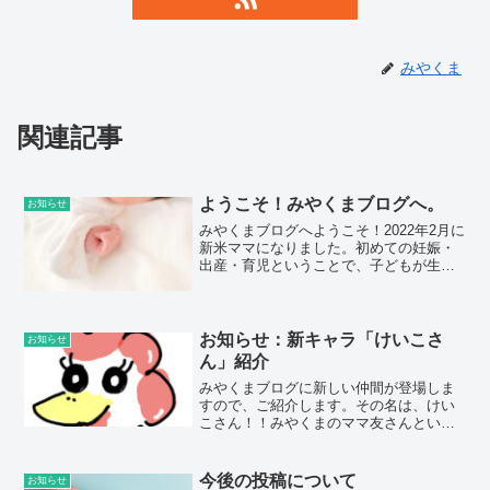
みやくま
関連記事
ようこそ！みやくまブログへ。
お知らせ
みやくまブログへようこそ！2022年2月に
新米ママになりました。初めての妊娠・
出産・育児ということで、子どもが生ま
れるまでに何をしたらいいのか、何かで
きることがないか、自分の人生を振り返
り、この先の目標を新たに立てるきっか
けになりました。何...
お知らせ：新キャラ「けいこさ
お知らせ
ん」紹介
みやくまブログに新しい仲間が登場しま
すので、ご紹介します。その名は、けい
こさん！！みやくまのママ友さんという
設定で、時々登場します。けいこさん
も、みやくまと同様子育てしていて、疑
問に思ったことや気になったことをなん
今後の投稿について
お知らせ