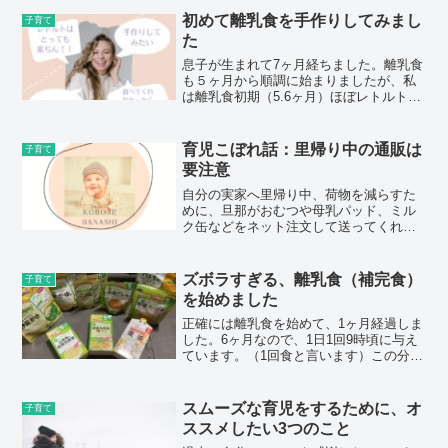
て、おっぱいを差し出せばすぐに水分補
給もできる素晴らしい母乳朝...
初めて離乳食を手作りしてみまし
子育て
た
息子が生まれて7ヶ月経ちました。離乳食
も５ヶ月から順調に始まりましたが、私
は離乳食初期（5.6ヶ月）ほぼレトルトで
乗り切りました。何故なら、ペースト状
にするのは大変。そして、初めての食品
は毎回一匙（小さじ１）からあげます。
育児こぼれ話：里帰り中の通販は
子育て
アレルギーがあった...
要注意
自分の実家へ里帰り中、荷物を減らすた
めに、旦那がおむつや母乳パッド、ミル
ク缶などをネット注文して送ってくれま
した。もう里帰りを終えて帰ろうかと思
っていた時、実家にマットが届きまし
た。イメージとしては、下記のようなマ
ズボラすぎる、離乳食（補完食）
子育て
ットです。(functio...
を始めました
正確には離乳食を始めて、1ヶ月経過しま
した。6ヶ月なので、1日1回9時頃に与え
ています。（1回食と言います）この分量
が果たして正しいのか怪しいですが、毎
日、炭水化物、タンパク質、野菜を一種
類ずつ、＋スープや果汁をあげていま
スムーズな育児をするために、オ
子育て
す。基本的に離乳食...
ススメしたい3つのこと