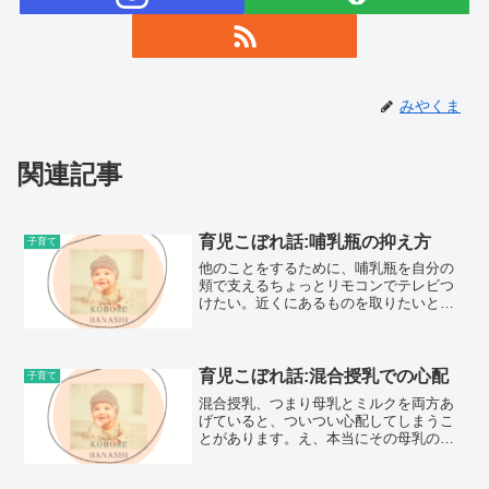
みやくま
関連記事
育児こぼれ話:哺乳瓶の抑え方
子育て
他のことをするために、哺乳瓶を自分の
頬で支えるちょっとリモコンでテレビつ
けたい。近くにあるものを取りたいとき
についついやってしまいます。この記事
をスマートフォンで書くために左頬で赤
ちゃんが飲んでる哺乳瓶を支えながら書
いてます(笑)
育児こぼれ話:混合授乳での心配
子育て
混合授乳、つまり母乳とミルクを両方あ
げていると、ついつい心配してしまうこ
とがあります。え、本当にその母乳の量
で足りました？ミルクと違って飲んだ量
がわかりにくい母乳でもミルクと違っ