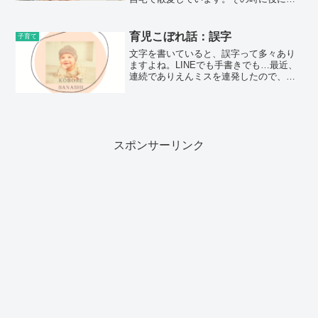
ったグッズや散髪について、私なりに気
をつけていることを紹介します。用意す
る道具カットに使っている道具は主に8つ
育児こぼれ話：誤字
子育て
です。ヘアカッター...
文字を書いていると、誤字って多々あり
ますよね。LINEでも手書きでも…最近、
連続でありえんミスを連発したので、投
稿します。旦那とのLINEにて旦那と別グ
ループを作って、『買い物リスト』を作
成しています。買っておかないと まずい
ものを、気がつ...
スポンサーリンク