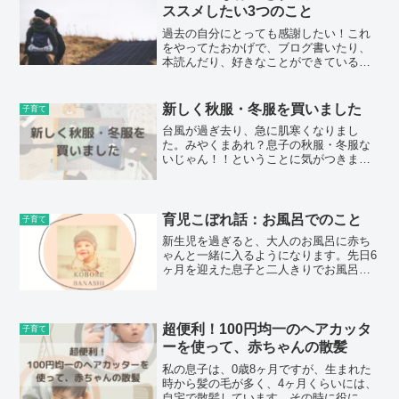
ススメしたい3つのこと
過去の自分にとっても感謝したい！これ
をやってたおかげで、ブログ書いたり、
本読んだり、好きなことができている！
と思えたので、やってよかったことをま
とめました。ぜひ、参考にしてくださ
い。妊娠中に必要な情報を整理するぶっ
新しく秋服・冬服を買いました
子育て
ちゃけ、第一子が生まれるま...
台風が過ぎ去り、急に肌寒くなりまし
た。みやくまあれ？息子の秋服・冬服な
いじゃん！！ということに気がつきまし
た。三連休が続いているので、この間に
買いに行こうと考え、西松屋へとユニク
ロへ行きました。今回は息子（0歳7ヶ
月）の秋・冬服を購入したの...
育児こぼれ話：お風呂でのこと
子育て
新生児を過ぎると、大人のお風呂に赤ち
ゃんと一緒に入るようになります。先日6
ヶ月を迎えた息子と二人きりでお風呂に
入った時のことです。いつものように息
子を向かい合わせになるように膝に乗
せ、足を開かせて、自分のお腹にあたる
ように寝かせました。シャ...
超便利！100円均一のヘアカッタ
子育て
ーを使って、赤ちゃんの散髪
私の息子は、0歳8ヶ月ですが、生まれた
時から髪の毛が多く、4ヶ月くらいには、
自宅で散髪しています。その時に役に立