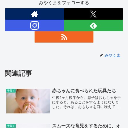
みやくまをフォローする
みやくま
関連記事
赤ちゃんに食べられた玩具たち
子育て
生後4ヶ月後半から、息子はおもちゃを手
にすると、あることをするようになりま
した。それは、おもちゃを口に咥えて は
むはむすること！！よだれが染み込みま
くって、濡れてるじゃん、、とドン引き
するくらい、はむはむします。まだ歯が
生えてない、お口で一...
スムーズな育児をするために、オ
子育て