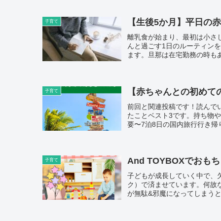
【生後5か月】平日の
子育て
離乳食が始まり、最初は小さ
んと過ごす1日のルーティン
ます。旦那は在宅勤務の時もあ
【赤ちゃんとの初めて
子育て
前回と関連投稿です！読んで
たことベスト3です。持ち物
要〜7泊8日の国内旅行行き帰
And TOYBOXでお
子育て
子どもが成長していく中で、
ク）で済ませています。何故
が無駄&邪魔になってしまうと