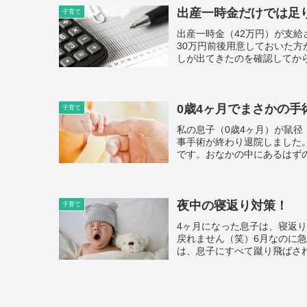
出産一時金だけでは足
子育て
出産一時金（42万円）が支給
30万円前後用意しておいた
しが出てきたのを確認してから
0歳4ヶ月でまさかの
子育て
私の息子（0歳4ヶ月）が鼠径
事手術が終わり退院しました
です。おなかの中にあるはずの
夜中の寝返り対策！
子育て
4ヶ月になった息子は、寝返
戻れません（笑）6月なのに
は、息子にすべて蹴り飛ばされ