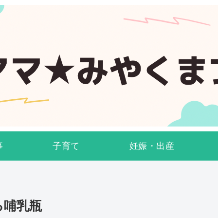
事
子育て
妊娠・出産
る哺乳瓶