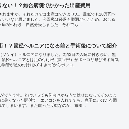
りない！？総合病院でかかった出産費用
されますが、それだけでは出産はできません。最低でも20万円〜
方がいいなと思いました。今回私は経過も順調だったため、おしる
病院へ行き、自然分娩しました。それでも...
手術！？鼠径ヘルニアになる前と手術後について紹介
（ソケイ）ヘルニアになりました。2泊3日の入院に付き添い、無
。鼠径ヘルニアとは足の付け根（鼠径部）がポッコリ飛び出す病気
腸管が足の付け根の”すき間”からポッコ...
りができます。とはいっても仰向けからうつ伏せになってそのまま
急に暑くなった関係で、エアコンを入れてても、息子にかけた布団
てしまいます。また蹴った反動なのか、布団...