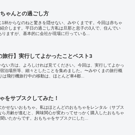
赤ちゃんとの過ごし方
じ1杯からなのねと驚きを隠せない、みやくまです。今回は赤ちゃ
を紹介します。平日の過ごし方私は旦那と息子の3人で、住んでい
りますが、基本的に会社か現場に行っている...
の旅行】実行してよかったことベスト3
いない方は、よろしければ見てください。今回は、実行してよかっ
や宿泊場所等、細々としたことを集めました。〜みやくまの旅行概
りは飛行機旅行中の移動は、ほとんど車4都...
もちゃをサブスクしてみた！
欠かせないおもちゃ。私はほとんどのおもちゃをレンタル（サブス
なら月齢が進むと、興味関心が変わってせっかく購入したおもちゃ
聞いたからです。おもちゃをサブスクにした...