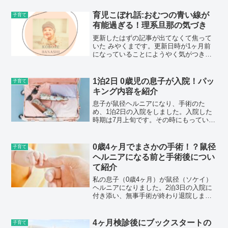
ロへ行きました。今回は息子（0歳7ヶ
月）の秋・冬服を購入したの...
育児こぼれ話:おむつの青い線が
子育て
有能過ぎる！理系旦那の気づき
更新したはずの記事が出てなくて焦って
いた みやくまです。更新日時が1ヶ月前
になっていることにようやく気がつきま
した。さて今回はおむつの青い線の話で
す。以前もこぼれ話をしたのですが、お
むつに現れる青い線はおしっこをしたと
1泊2日 0歳児の息子が入院！パッ
子育て
いうサインです。旦那が...
キング内容を紹介
息子が鼠径ヘルニアになり、手術のた
め、1泊2日の入院をしました。入院した
時期は7月上旬です。その時にもっていっ
たものを紹介しつつ、必要だと思ったも
の、不要だったもの等について紹介しま
す。※入院の経緯や手術について知りた
0歳4ヶ月でまさかの手術！？鼠径
子育て
い方は下記のリンクから...
ヘルニアになる前と手術後につい
て紹介
私の息子（0歳4ヶ月）が鼠径（ソケイ）
ヘルニアになりました。2泊3日の入院に
付き添い、無事手術が終わり退院しまし
た。鼠径ヘルニアとは足の付け根（鼠径
部）がポッコリ飛び出す病気です。おな
かの中にあるはずの腸管が足の付け根
4ヶ月検診後にブックスタートの
子育て