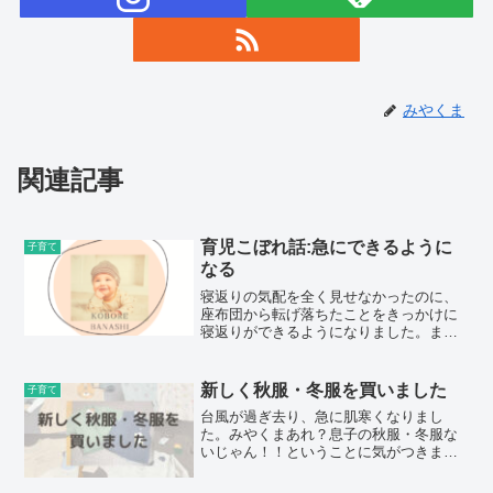
みやくま
関連記事
育児こぼれ話:急にできるように
子育て
なる
寝返りの気配を全く見せなかったのに、
座布団から転げ落ちたことをきっかけに
寝返りができるようになりました。まだ
３ヶ月なのに、、早すぎませんか！？児
童館や図書館で少し月齢が上の子をよく
観察しているなぁと思っていたら···実践
新しく秋服・冬服を買いました
子育て
してみたようです。普...
台風が過ぎ去り、急に肌寒くなりまし
た。みやくまあれ？息子の秋服・冬服な
いじゃん！！ということに気がつきまし
た。三連休が続いているので、この間に
買いに行こうと考え、西松屋へとユニク