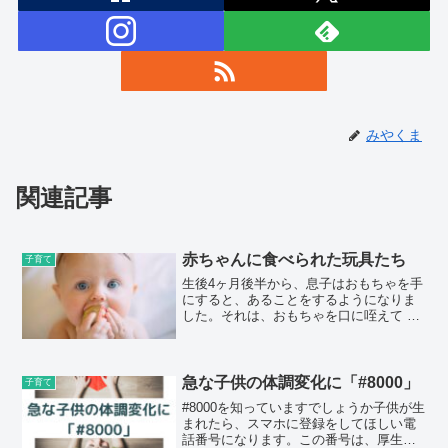
みやくま
関連記事
赤ちゃんに食べられた玩具たち
子育て
生後4ヶ月後半から、息子はおもちゃを手
にすると、あることをするようになりま
した。それは、おもちゃを口に咥えて は
むはむすること！！よだれが染み込みま
くって、濡れてるじゃん、、とドン引き
するくらい、はむはむします。まだ歯が
生えてない、お口で一...
急な子供の体調変化に「#8000」
子育て
#8000を知っていますでしょうか子供が生
まれたら、スマホに登録をしてほしい電
話番号になります。この番号は、厚生労