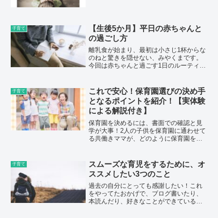
働省が実施している「子ども医療電話相
談」に繋がります。利用する場面は子ど
もが休日や夜間に病気や怪我をした時！
日中であれば、保健...
【生後5か月】平日の赤ちゃんと
子育て
の過ごし方
離乳食が始まり、最初は小さじ1杯からな
のねと驚きを隠せない、みやくまです。
今回は赤ちゃんと過ごす1日のルーティン
を紹介します。平日の過ごし方私は旦那
と息子の3人で、住んでいます。旦那は在
宅勤務の時もありますが、基本的に会社
これで安心！保育園選びの決め手
子育て
か現場に行っている...
となるポイントを紹介！【実体験
による解説付き】
保育園を決めるには、書面での確認と見
学が大事！2人の子供を保育園に通わせて
る共働きママが、どのように保育園を選
んだのか、経験談も含めて紹介します。
スムーズな育児をするために、オ
子育て
ススメしたい3つのこと
過去の自分にとっても感謝したい！これ
をやってたおかげで、ブログ書いたり、
本読んだり、好きなことができている！
と思えたので、やってよかったことをま
とめました。ぜひ、参考にしてくださ