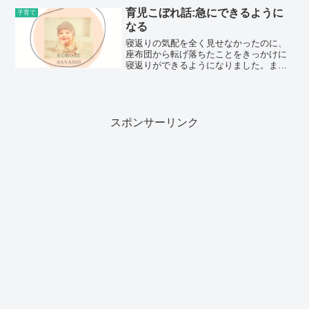
い。妊娠中に必要な情報を整理するぶっ
育児こぼれ話:急にできるように
子育て
ちゃけ、第一子が生まれるま...
なる
寝返りの気配を全く見せなかったのに、
座布団から転げ落ちたことをきっかけに
寝返りができるようになりました。まだ
３ヶ月なのに、、早すぎませんか！？児
童館や図書館で少し月齢が上の子をよく
観察しているなぁと思っていたら···実践
してみたようです。普...
スポンサーリンク