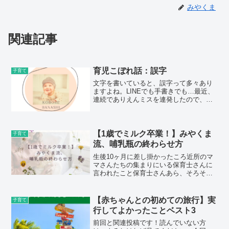
みやくま
関連記事
育児こぼれ話：誤字
子育て
文字を書いていると、誤字って多々あり
ますよね。LINEでも手書きでも…最近、
連続でありえんミスを連発したので、投
稿します。旦那とのLINEにて旦那と別グ
ループを作って、『買い物リスト』を作
成しています。買っておかないと まずい
ものを、気がつ...
【1歳でミルク卒業！】みやくま
子育て
流、哺乳瓶の終わらせ方
生後10ヶ月に差し掛かったころ近所のマ
マさんたちの集まりにいる保育士さんに
言われたこと保育士さんあら、そろそそ
息子さん、哺乳瓶卒業が近いわね！そこ
で初めて私はみやくまやば！！そうよ。
離乳食進んでいるんだから、哺乳瓶を無
【赤ちゃんとの初めての旅行】実
子育て
くすようにしていかない...
行してよかったことベスト3
前回と関連投稿です！読んでいない方