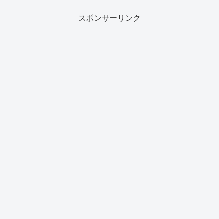
は毎回一匙（小さじ１）からあげます。
アレルギーがあった...
スポンサーリンク