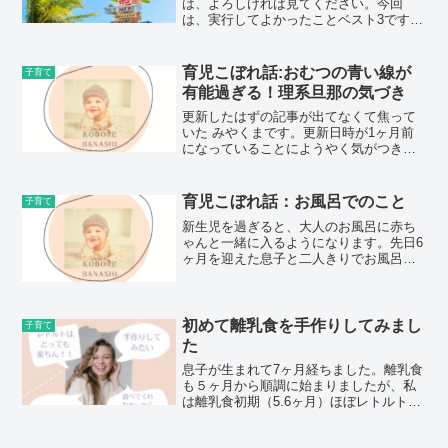
は、よろしければ見てください。今回
は、実行してよかったことベスト3です。
持ち物や宿泊場所等、細々としたことを
集めました。〜みやくまの旅行概要〜7泊
8日の国内旅行行き帰りは飛行機旅行中の
育児こぼれ話:おむつの青い線が
子育て
移動は、ほとんど車4都...
有能過ぎる！理系旦那の気づき
更新したはずの記事が出てなくて焦って
いた みやくまです。更新日時が1ヶ月前
になっていることにようやく気がつきま
した。さて今回はおむつの青い線の話で
す。以前もこぼれ話をしたのですが、お
むつに現れる青い線はおしっこをしたと
育児こぼれ話：お風呂でのこと
子育て
いうサインです。旦那が...
新生児を過ぎると、大人のお風呂に赤ち
ゃんと一緒に入るようになります。先日6
ヶ月を迎えた息子と二人きりでお風呂に
入った時のことです。いつものように息
子を向かい合わせになるように膝に乗
せ、足を開かせて、自分のお腹にあたる
ように寝かせました。シャ...
初めて離乳食を手作りしてみまし
子育て
た
息子が生まれて7ヶ月経ちました。離乳食
も５ヶ月から順調に始まりましたが、私
は離乳食初期（5.6ヶ月）ほぼレトルトで
乗り切りました。何故なら、ペースト状
にするのは大変。そして、初めての食品