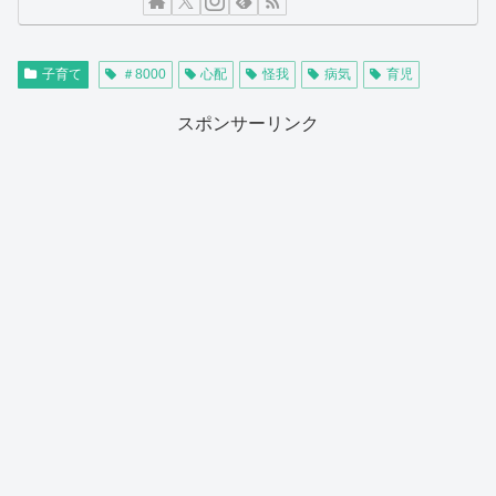
子育て
＃8000
心配
怪我
病気
育児
スポンサーリンク