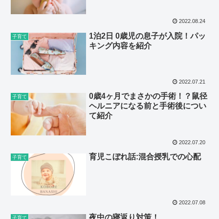
2022.08.24
1泊2日 0歳児の息子が入院！パッ
子育て
キング内容を紹介
2022.07.21
0歳4ヶ月でまさかの手術！？鼠径
子育て
ヘルニアになる前と手術後につい
て紹介
2022.07.20
育児こぼれ話:混合授乳での心配
子育て
2022.07.08
夜中の寝返り対策！
子育て